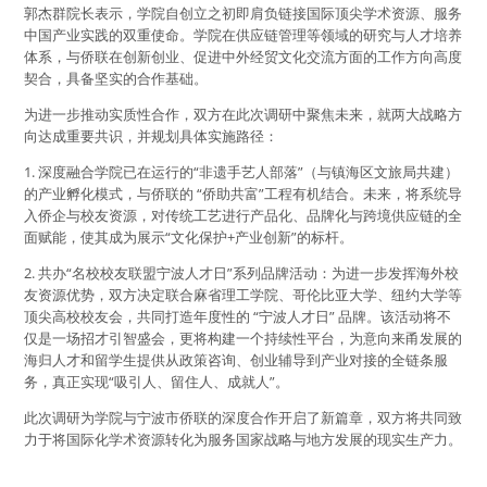
郭杰群院长表示，学院自创立之初即肩负链接国际顶尖学术资源、服务
中国产业实践的双重使命。学院在供应链管理等领域的研究与人才培养
体系，与侨联在创新创业、促进中外经贸文化交流方面的工作方向高度
契合，具备坚实的合作基础。
为进一步推动实质性合作，双方在此次调研中聚焦未来，就两大战略方
向达成重要共识，并规划具体实施路径：
1. 深度融合学院已在运行的“非遗手艺人部落”（与镇海区文旅局共建）
的产业孵化模式，与侨联的 “侨助共富”工程有机结合。未来，将系统导
入侨企与校友资源，对传统工艺进行产品化、品牌化与跨境供应链的全
面赋能，使其成为展示“文化保护+产业创新”的标杆。
2. 共办“名校校友联盟宁波人才日”系列品牌活动：为进一步发挥海外校
友资源优势，双方决定联合麻省理工学院、哥伦比亚大学、纽约大学等
顶尖高校校友会，共同打造年度性的 “宁波人才日” 品牌。该活动将不
仅是一场招才引智盛会，更将构建一个持续性平台，为意向来甬发展的
海归人才和留学生提供从政策咨询、创业辅导到产业对接的全链条服
务，真正实现“吸引人、留住人、成就人”。
此次调研为学院与宁波市侨联的深度合作开启了新篇章，双方将共同致
力于将国际化学术资源转化为服务国家战略与地方发展的现实生产力。